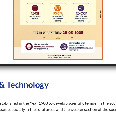
R
I
Research and
Innovation and IPR
Remote Sensing
 & Technology
ablished in the Year 1983 to develop scientific temper in the soc
ses especially in the rural areas and the weaker section of the soc