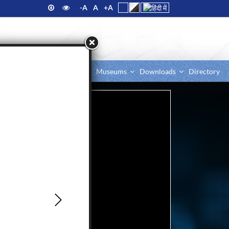
-A
A
+A
ciety
Education & EDP
Museums
Downloads
Directory
Next