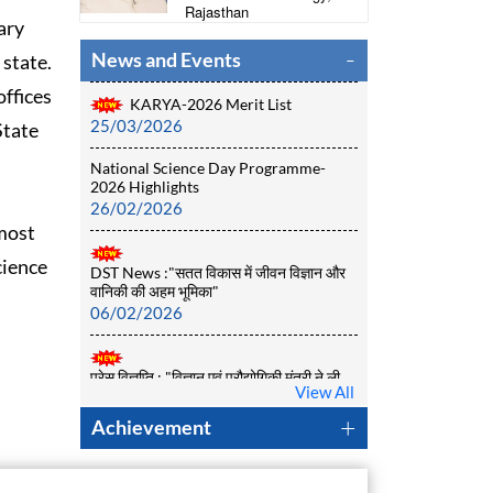
Rajasthan
1.4.2026
ary
01/04/2026
News and Events
 state.
KARYA-2026 Merit List
offices
25/03/2026
State
National Science Day Programme-
2026 Highlights
26/02/2026
tmost
DST News :"सतत विकास में जीवन विज्ञान और
cience
वानिकी की अहम भूमिका"
06/02/2026
प्रेस विज्ञप्ति : "विज्ञान एवं प्रौद्योगिकी मंत्री ने ली
विभागीय समीक्षा बैठक, बजट घोषणाओं और
विधानसभा मे प्रदत्त आश्वासन पर की चर्चा"
View All
28/01/2026
Achievement
DST News on Patent Information
Center "अब पेटेंट की राह आसान, 100