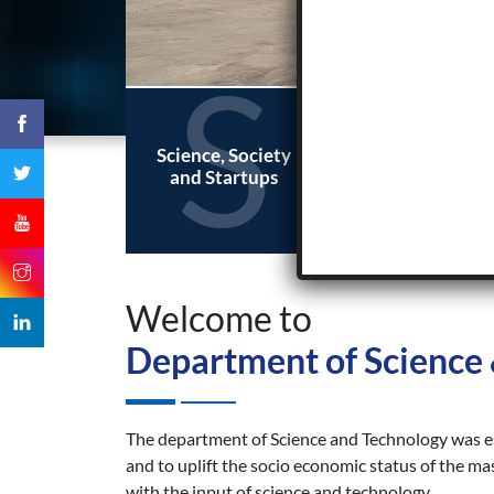
S
T
Science, Society
Technology
and Startups
Welcome to
Department of Science
The department of Science and Technology was est
and to uplift the socio economic status of the mas
with the input of science and technology.